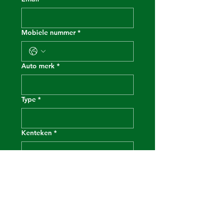
Mobiele nummer
*
Auto merk
*
Type
*
Kenteken
*
Bouwjaar
Voornaam bijrijder
*