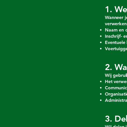
1. We
Wanneer je
verwerken
Naam en c
Inschrijf-
Eventuele 
Voertuigge
2. Wa
Wij gebrui
Het verwer
Communicat
Organisati
Administra
3. De
Wij delen 