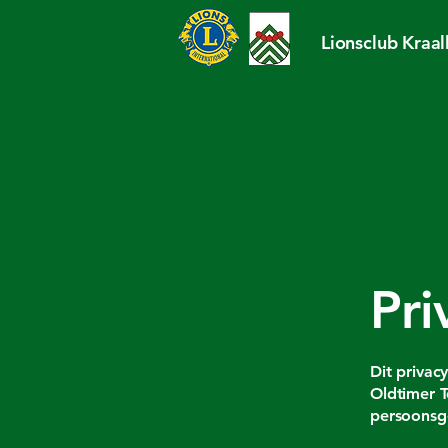
Lionsclub Kraa
Pri
Dit privac
Oldtimer T
persoonsge