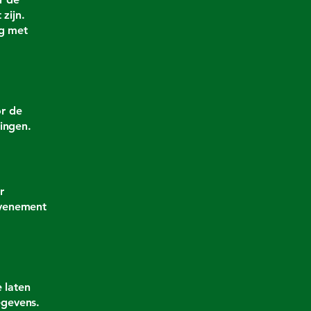
zijn.
ig met
or de
ingen.
r
evenement
 laten
egevens.