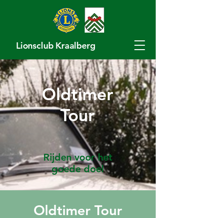
Lionsclub Kraalberg
Oldtimer
Tour
Rijden voor het
goede doel
Oldtimer Tour