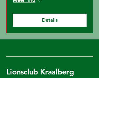
Meer info
Details
Lionsclub Kraalberg
mail@otkraalberg.nl
Rotterdam,
Nederland