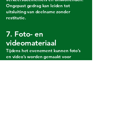
Ongepast gedrag kan leiden tot
uitsluiting van deelname zonder
restitutie.
7. Foto- en
videomateriaal
Tijdens het evenement kunnen foto’s
en video’s worden gemaakt voor
promotionele doeleinden. Door
deelname geef je toestemming voor
het gebruik van dit materiaal, tenzij je
vooraf anders aangeeft.
8. Slotbepaling
In alle gevallen waarin deze
voorwaarden niet voorzien, beslist de
organisatie van de Oldtimer Tour.